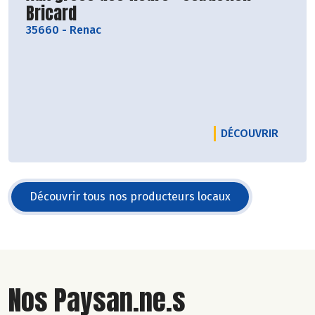
Bricard
35660
-
Renac
LE PRO
DÉCOUVRIR
Découvrir tous nos producteurs locaux
Nos Paysan.ne.s