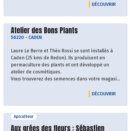
LE PRO
DÉCOUVRIR
Découvrir le producteur
Atelier des Bons Plants
56220
-
CADEN
Laure Le Berre et Théo Rossi se sont installés à
Caden (25 kms de Redon). Ils produisent en
permaculture des plants et ont développé un
atelier de cosmétiques.
Vous trouverez des semences dans votre magasin
Biocoop Le Héron Bleu.
LE PRO
DÉCOUVRIR
Apiculteur
Découvrir le producteur
Aux grées des fleurs : Sébastien