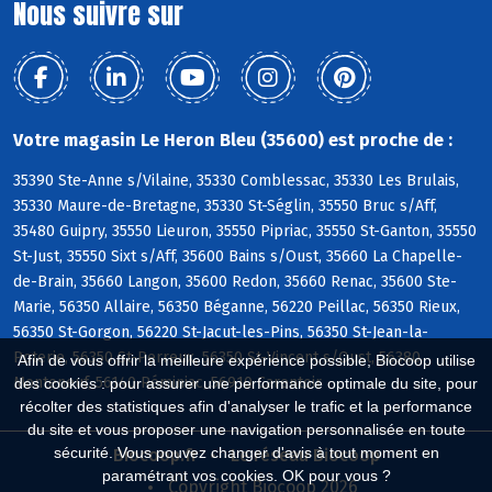
Nous suivre sur
Votre magasin Le Heron Bleu (35600) est proche de :
35390 Ste-Anne s/Vilaine, 35330 Comblessac, 35330 Les Brulais,
35330 Maure-de-Bretagne, 35330 St-Séglin, 35550 Bruc s/Aff,
35480 Guipry, 35550 Lieuron, 35550 Pipriac, 35550 St-Ganton, 35550
St-Just, 35550 Sixt s/Aff, 35600 Bains s/Oust, 35660 La Chapelle-
de-Brain, 35660 Langon, 35600 Redon, 35660 Renac, 35600 Ste-
Marie, 56350 Allaire, 56350 Béganne, 56220 Peillac, 56350 Rieux,
56350 St-Gorgon, 56220 St-Jacut-les-Pins, 56350 St-Jean-la-
Poterie, 56350 St-Perreux, 56350 St-Vincent s/Oust, 56380
Afin de vous offrir la meilleure expérience possible, Biocoop utilise
Monteneuf, 56140 Réminiac, 56910 Carentoir
des cookies : pour assurer une performance optimale du site, pour
récolter des statistiques afin d'analyser le trafic et la performance
du site et vous proposer une navigation personnalisée en toute
sécurité. Vous pouvez changer d'avis à tout moment en
Biocoop.fr
Le réseau Biocoop
paramétrant vos cookies. OK pour vous ?
Copyright Biocoop 2026