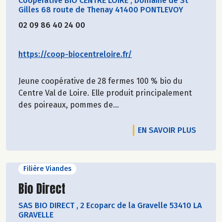
Coopérative BIO CENTRE LOIRE
,
Domaine de St
Gilles 68 route de Thenay 41400 PONTLEVOY
02 09 86 40 24 00
https://coop-biocentreloire.fr/
Jeune coopérative de 28 fermes 100 % bio du
Centre Val de Loire. Elle produit principalement
des poireaux, pommes de...
EN SAVOIR PLUS
Filière Viandes
Découvrir le producteur
Bio Direct
SAS BIO DIRECT
,
2 Ecoparc de la Gravelle 53410 LA
GRAVELLE