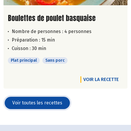
Lire la suite de la recette
Boulettes de poulet basquaise
Nombre de personnes :
4 personnes
Préparation : 15 min
Cuisson : 30 min
Plat principal
Sans porc
VOIR LA RECETTE
Voir toutes les recettes