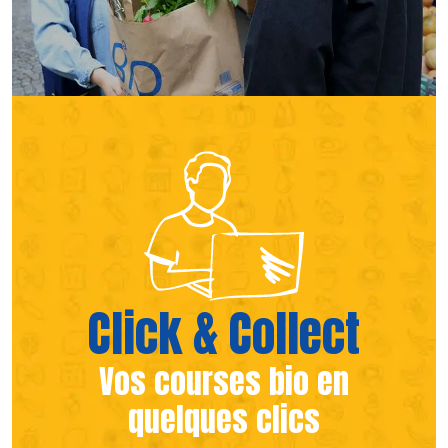
(s’ouvre dans une nouvelle fen
(s’ouvre dans une nouvelle fen
Click & Collect
Vos courses bio en
quelques clics