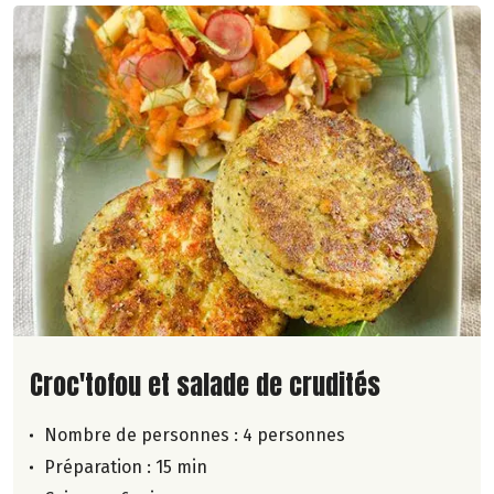
Lire la suite de la recette
Croc'tofou et salade de crudités
Nombre de personnes :
4 personnes
Préparation : 15 min