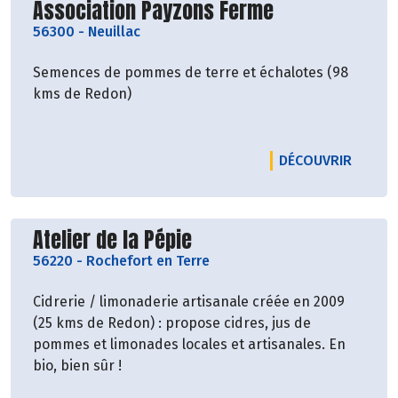
Découvrir le producteur
Association Payzons Ferme
56300
-
Neuillac
Semences de pommes de terre et échalotes (98
kms de Redon)
LE PRO
DÉCOUVRIR
Découvrir le producteur
Atelier de la Pépie
56220
-
Rochefort en Terre
Cidrerie / limonaderie artisanale créée en 2009
(25 kms de Redon) : propose cidres, jus de
pommes et limonades locales et artisanales. En
bio, bien sûr !