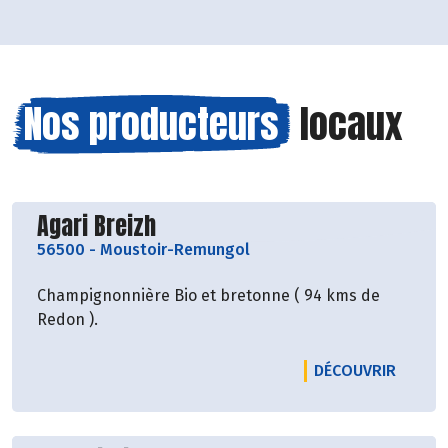
Nos producteurs
locaux
Découvrir le producteur
Agari Breizh
56500
-
Moustoir-Remungol
Champignonnière Bio et bretonne ( 94 kms de
Redon ).
LE PRO
DÉCOUVRIR